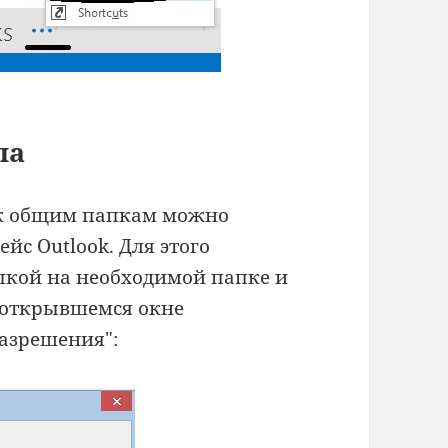
па
 к общим папкам можно
йс Outlook. Для этого
пкой на необходимой папке и
В открывшемся окне
Разрешения":