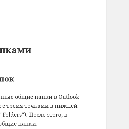
апками
пок
упные общие папки в Outlook
к с тремя точками в нижней
olders"). После этого, в
 общие папки: